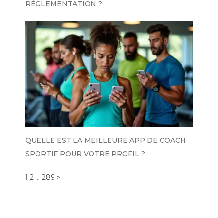
RÉGLEMENTATION ?
QUELLE EST LA MEILLEURE APP DE COACH
SPORTIF POUR VOTRE PROFIL ?
Page:
1
…
NEXT
2
289
»