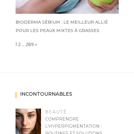
BIODERMA SÉBIUM : LE MEILLEUR ALLIÉ
POUR LES PEAUX MIXTES À GRASSES
Page:
1
…
NEXT
2
289
»
INCONTOURNABLES
BEAUTÉ
COMPRENDRE
L’HYPERPIGMENTATION :
ROUTINES ET SOLUTIONS