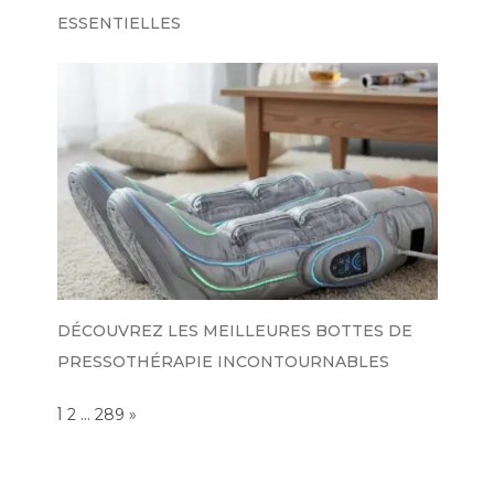
ESSENTIELLES
DÉCOUVREZ LES MEILLEURES BOTTES DE
PRESSOTHÉRAPIE INCONTOURNABLES
Page:
1
…
NEXT
2
289
»