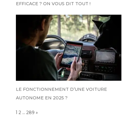
EFFICACE ? ON VOUS DIT TOUT !
LE FONCTIONNEMENT D’UNE VOITURE
AUTONOME EN 2025 ?
Page:
1
…
NEXT
2
289
»