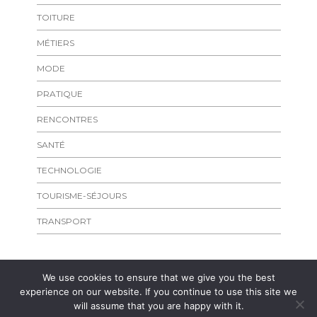
TOITURE
MÉTIERS
MODE
PRATIQUE
RENCONTRES
SANTÉ
TECHNOLOGIE
TOURISME-SÉJOURS
TRANSPORT
We use cookies to ensure that we give you the best
experience on our website. If you continue to use this site we
will assume that you are happy with it.
Copyright
laplageparisienne.fr
Admirer les rivages de l'Ile de