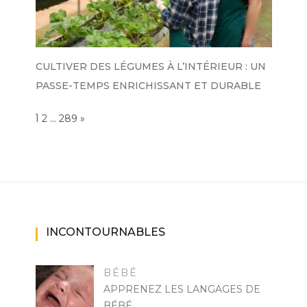
CULTIVER DES LÉGUMES À L’INTÉRIEUR : UN
PASSE-TEMPS ENRICHISSANT ET DURABLE
Page:
1
…
NEXT
2
289
»
INCONTOURNABLES
BÉBÉ
APPRENEZ LES LANGAGES DE
BÉBÉ