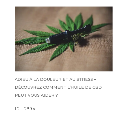
ADIEU À LA DOULEUR ET AU STRESS –
DÉCOUVREZ COMMENT L’HUILE DE CBD
PEUT VOUS AIDER ?
Page:
1
…
NEXT
2
289
»