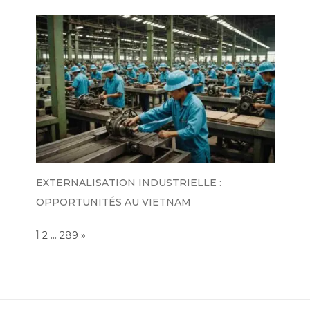
EXTERNALISATION INDUSTRIELLE :
OPPORTUNITÉS AU VIETNAM
Page:
1
…
NEXT
2
289
»